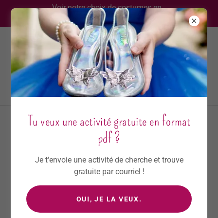
Voir notre choix de costumes en
inventaire !
438-828-1185
Tu veux une activité gratuite en format
Blog enchanteur
pdf ?
Un espace dédié à l'univers enchanteur des fêtes
Je t'envoie une activité de cherche et trouve
d'enfants et du divertissement familial. Plongez dans un
gratuite par courriel !
océan d'idées créatives, d'inspiration et de conseils pour
rendre chaque événement mémorable.
OUI, JE LA VEUX.
Sur mon blog, je partage ma passion pour l'organisation
de fêtes d'enfants inoubliables. Vous y trouverez une