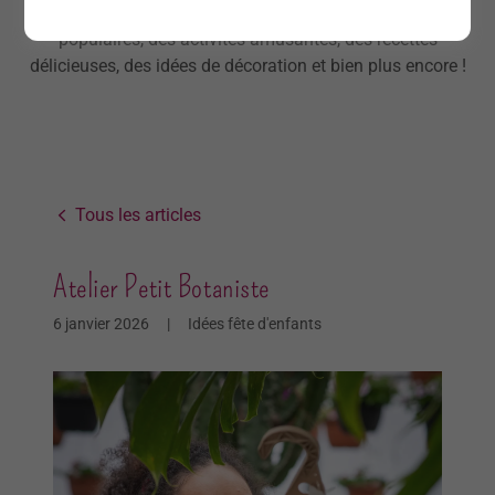
multitude d'articles sur les thèmes de fête les plus
populaires, des activités amusantes, des recettes
délicieuses, des idées de décoration et bien plus encore !
Tous les articles
Atelier Petit Botaniste
6 janvier 2026
|
Idées fête d'enfants